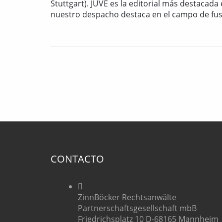
Stuttgart). JUVE es la editorial más destacad
nuestro despacho destaca en el campo de fu
CONTACTO
ZinnBöcker Rechtsanwälte
Partnerschaftsgesellschaft mbB
Friedrichsplatz 10 D-68165 Mannheim