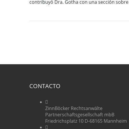
contribuyó Dra. Gotha con una sección sobre
CONTACTO
ZinnBöcker Rechtsanwälte
Partnerschaftsgesellschaft mbB
Friedrichsplatz 10 D-68165 Mannheim