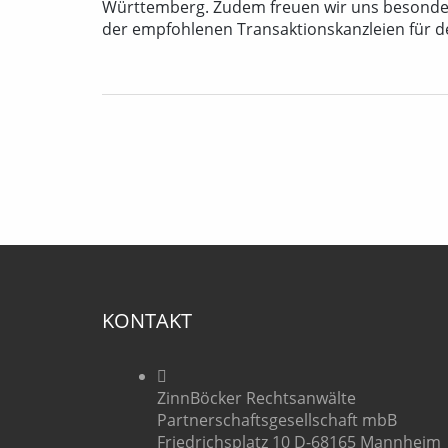
Württemberg. Zudem freuen wir uns besonder
der empfohlenen Transaktionskanzleien für de
KONTAKT
ZinnBöcker Rechtsanwälte
Partnerschaftsgesellschaft mbB
Friedrichsplatz 10 D-68165 Mannheim